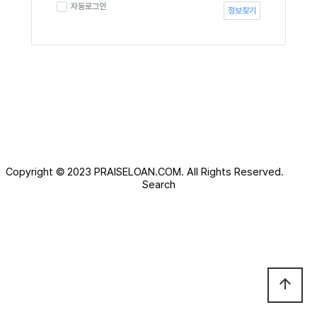
자동로그인
정보찾기
Copyright © 2023
PRAISELOAN.COM.
All Rights Reserved.
Search
arrow_upward