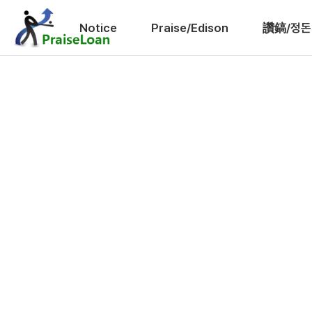
Notice
Praise/Edison
讚鎬/정돈