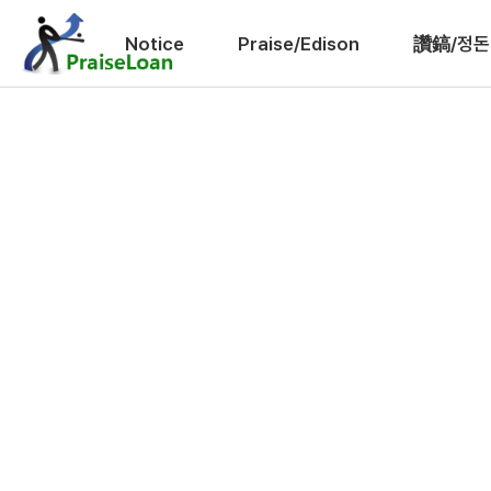
Notice
Praise/Edison
讚鎬/정돈